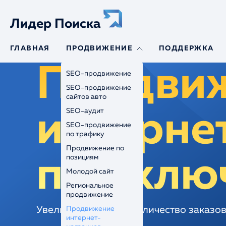
Лидер Поиска
ГЛАВНАЯ
ПРОДВИЖЕНИЕ
ПОДДЕРЖКА
Продви
SEO-продвижение
SEO-продвижение
сайтов авто
SEO-аудит
интерне
SEO-продвижение
по трафику
Продвижение по
под клю
позициям
Молодой сайт
Региональное
продвижение
Увеличим трафик и количество заказов
Продвижение
интернет-