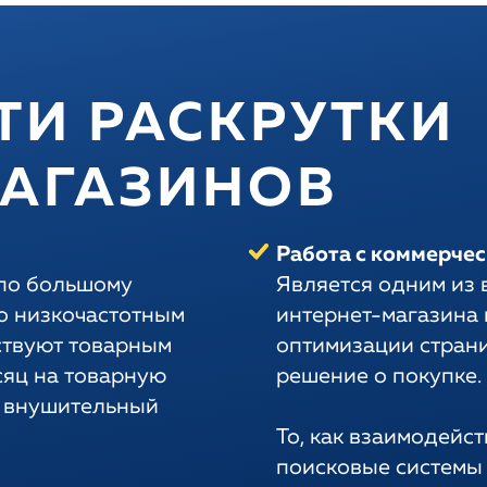
ТИ РАСКРУТКИ
МАГАЗИНОВ
Работа с коммерче
по большому
Является одним из
по низкочастотным
интернет-магазина 
ствуют товарным
оптимизации страни
сяц на товарную
решение о покупке.
и внушительный
То, как взаимодейс
поисковые системы 