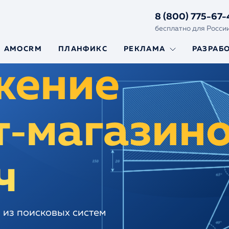
8 (800) 775-67-
бесплатно для Росси
AMOCRM
ПЛАНФИКС
РЕКЛАМА
РАЗРАБ
жение
Яндекс.Директ
Создание
и Гугл Реклама
сайтов
Реклама на
Сайты на Y
маркетплейсах
Framework
т‑магазин
Сайты на L
Ускорение
сайтов
ч
 из поисковых систем