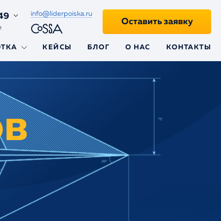
info@liderpoiska.ru
49
Оставить заявку
и
ОТКА
КЕЙСЫ
БЛОГ
О НАС
КОНТАКТЫ
ii
ов
aravel