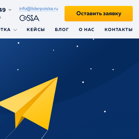
info@liderpoiska.ru
49
Оставить заявку
и
ОТКА
КЕЙСЫ
БЛОГ
О НАС
КОНТАКТЫ
ii
aravel