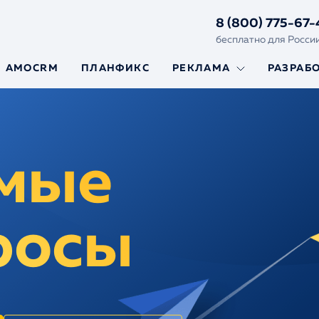
8 (800) 775-67-
бесплатно для Росси
AMOCRM
ПЛАНФИКС
РЕКЛАМА
РАЗРАБ
Яндекс.Директ
Создание
и Гугл Реклама
сайтов
Реклама на
Сайты на Y
маркетплейсах
Framework
мые
Сайты на L
Ускорение
сайтов
росы