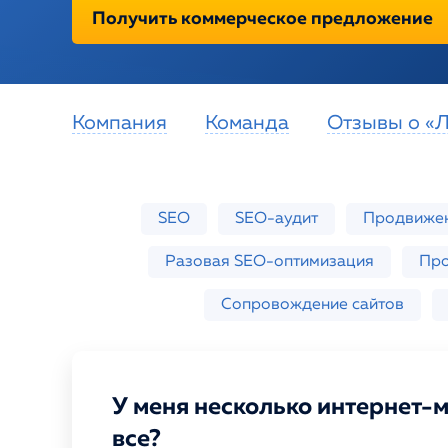
Интернет-портал
Получить коммерческое предложение
Разовое SEO
Экспресс-тест
сайта
Портфолио
Компания
Команда
Отзывы о «Л
SEO
SEO-аудит
Продвижен
Разовая SEO-оптимизация
Про
Сопровождение сайтов
У меня несколько интернет-м
все?