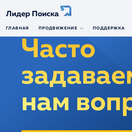
Лидер Поиска
ГЛАВНАЯ
ПРОДВИЖЕНИЕ
ПОДДЕРЖКА
Часто
SEO-продвижение
SEO-продвижение
сайтов авто
SEO-аудит
задавае
SEO-продвижение
по трафику
Продвижение по
позициям
нам воп
Молодой сайт
Региональное
продвижение
Продвижение
интернет-
магазинов