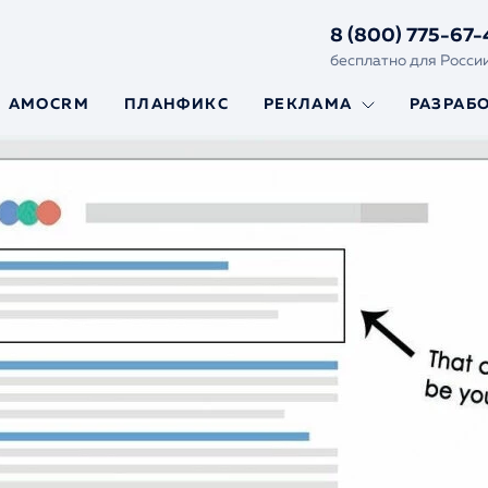
8 (800) 775-67-
бесплатно для Росси
AMOCRM
ПЛАНФИКС
РЕКЛАМА
РАЗРАБ
Яндекс.Директ
Создание
и Гугл Реклама
сайтов
Реклама на
Сайты на Y
маркетплейсах
Framework
Сайты на L
Ускорение
сайтов