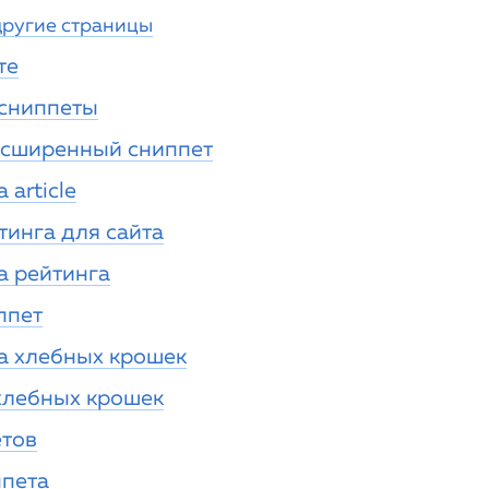
другие страницы
те
сниппеты
асширенный сниппет
article
тинга для сайта
а рейтинга
ппет
а хлебных крошек
хлебных крошек
етов
ппета