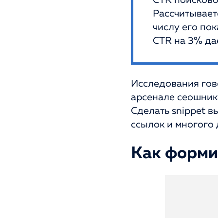
CTR поисково
Рассчитывает
числу его по
CTR на 3% дае
Исследования гово
арсенале сеошника
Сделать snippet в
ссылок и многого 
Как форми