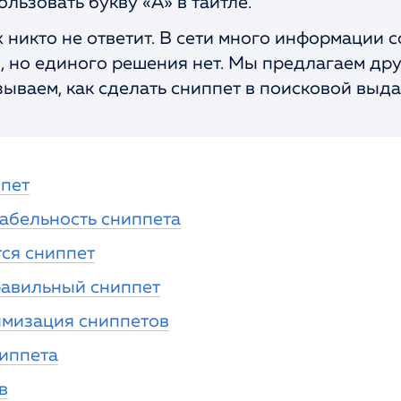
ользовать букву «А» в тайтле.
 никто не ответит. В сети много информации с
, но единого решения нет. Мы предлагаем дру
зываем, как сделать сниппет в поисковой выд
ппет
кабельность сниппета
ся сниппет
равильный сниппет
имизация сниппетов
иппета
в