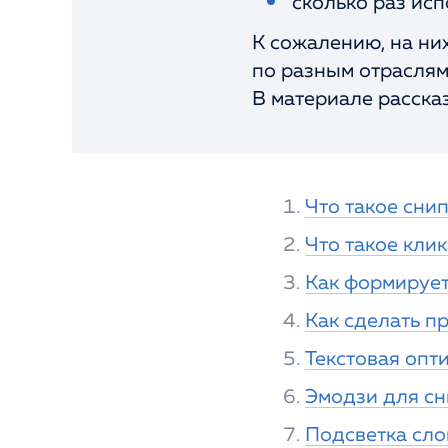
сколько раз исп
К сожалению, на них
по разным отраслям
В материале расска
Что такое сни
Что такое кли
Как формирует
Как сделать п
Текстовая опт
Эмодзи для сн
Подсветка сло