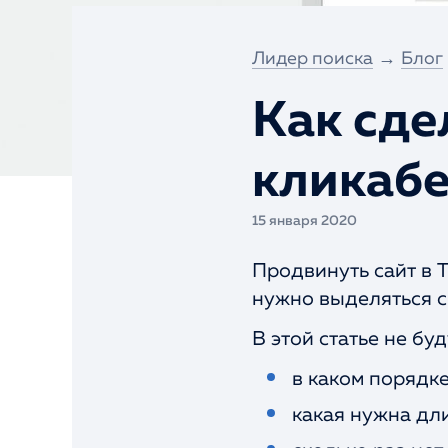
Интернет-портал
Разовое SEO
Лидер поиска
→
Блог
Экспресс-тест
сайта
Как сде
Портфолио
кликаб
15 января 2020
Продвинуть сайт в 
нужно выделяться с
В этой статье не бу
в каком порядке
какая нужна дл