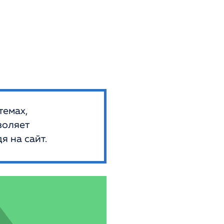
темах,
воляет
я на сайт.