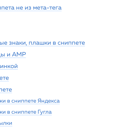
пета не из мета-тега
е знаки, плашки в сниппете
цы и AMP
тинкой
ете
пете
ки в сниппете Яндекса
и в сниппете Гугла
ылки