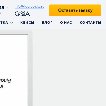
info@liderpoiska.ru
49
Оставить заявку
и
ОТКА
КЕЙСЫ
БЛОГ
О НАС
КОНТАКТЫ
ii
aravel