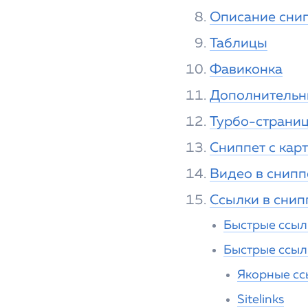
Описание снип
Таблицы
Фавиконка
Дополнительны
Турбо-страни
Сниппет с кар
Видео в снипп
Ссылки в снип
Быстрые ссыл
Быстрые ссылк
Якорные сс
Sitelinks