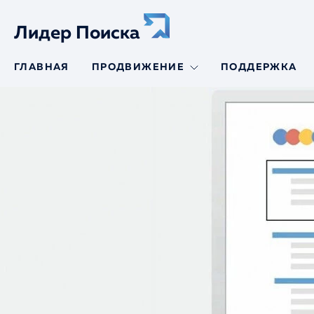
Лидер Поиска
ГЛАВНАЯ
ПРОДВИЖЕНИЕ
ПОДДЕРЖКА
SEO-продвижение
SEO-продвижение
сайтов авто
SEO-аудит
SEO-продвижение
по трафику
Продвижение по
позициям
Молодой сайт
Региональное
продвижение
Продвижение
интернет-
магазинов