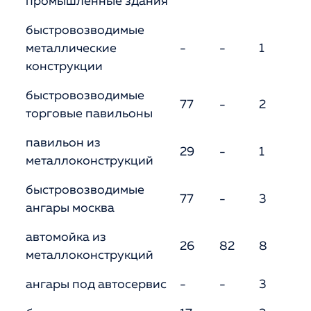
промышленные здания
быстровозводимые
металлические
-
-
1
-
конструкции
быстровозводимые
77
-
2
7
торговые павильоны
павильон из
29
-
1
4
металлоконструкций
быстровозводимые
77
-
3
4
ангары москва
автомойка из
26
82
8
3
металлоконструкций
ангары под автосервис
-
-
3
3