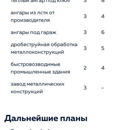
теплый ангар под ключ
3
8
ангары из лстк от
3
4
производителя
ангары под гараж
3
6
дробеструйная обработка
3
5
металлоконструкций
быстровозводимые
2
4
промышленные здания
завод металлических
3
-
конструкций
Дальнейшие планы