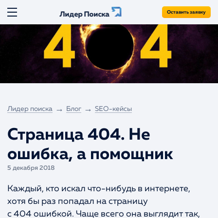
Оставить заявку
Лидер Поиска
ГЛАВНАЯ
8 (800) 775-67-49
бесплатно для России
ПРОДВИЖЕНИЕ
+7 499 653-58-95
ПОДДЕРЖКА
SEO-продвижение
+7 846 212-97-32
SEO-продвижение сайтов авто
info@liderpoiska.ru
AMOCRM
SEO-аудит
→
→
Лидер поиска
Блог
SEO-кейсы
ПЛАНФИКС
SEO-продвижение по трафику
Страница 404. Не
Продвижение по позициям
РЕКЛАМА
Молодой сайт
ошибка, а помощник
Яндекс.Директ и Гугл Реклама
РАЗРАБОТКА
Региональное продвижение
Реклама на маркетплейсах
5 декабря 2018
Продвижение интернет-магазинов
КЕЙСЫ
Создание сайтов
Интернет-портал
Сайты на Yii Framework
Каждый, кто искал что-нибудь в интернете,
БЛОГ
Разовое SEO
хотя бы раз попадал на страницу
Сайты на Laravel
О НАС
с 404 ошибкой. Чаще всего она выглядит так,
Экспресс-тест сайта
Ускорение сайтов