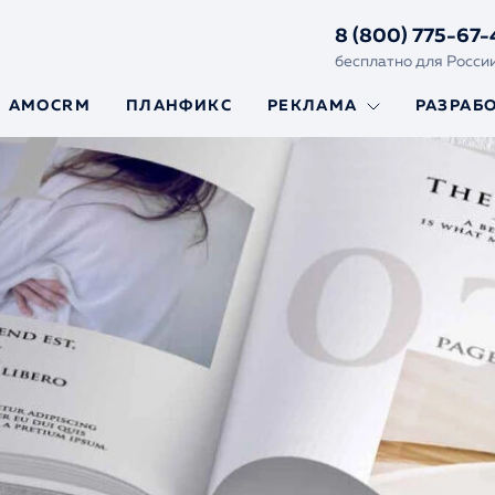
8 (800) 775-67-
бесплатно для Росси
AMOCRM
ПЛАНФИКС
РЕКЛАМА
РАЗРАБ
Яндекс.Директ
Создание
и Гугл Реклама
сайтов
Реклама на
Сайты на Y
маркетплейсах
Framework
Сайты на L
Ускорение
сайтов