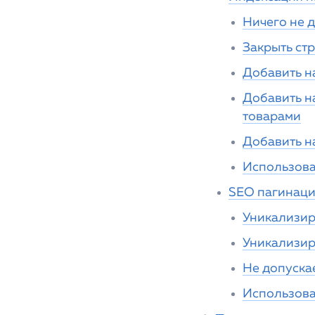
Ничего не 
Закрыть ст
Добавить на
Добавить на
товарами
Добавить на
Использоват
SEO пагинац
Уникализиру
Уникализиру
Не допуска
Использова