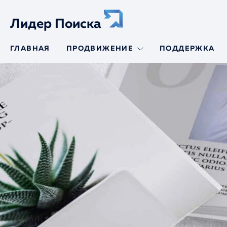
Лидер Поиска
ГЛАВНАЯ
ПРОДВИЖЕНИЕ
ПОДДЕРЖКА
SEO-продвижение
SEO-продвижение
сайтов авто
SEO-аудит
SEO-продвижение
по трафику
Продвижение по
позициям
Молодой сайт
Региональное
продвижение
Продвижение
интернет-
магазинов