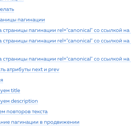
делать
раницы пагинации
 страницы пагинации rel="canonical" со ссылкой н
 страницы пагинации rel="canonical" со ссылкой на
 страницы пагинации rel="canonical" со ссылкой на
ь атрибуты next и prev
ия
ем title
ем description
ем повторов текста
ние пагинации в продвижении