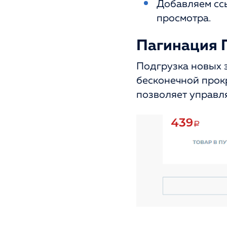
Добавляем сс
просмотра.
Пагинация 
Подгрузка новых э
бесконечной прокр
позволяет управля