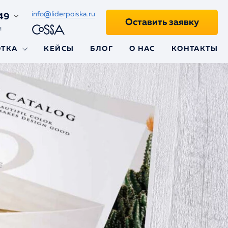
info@liderpoiska.ru
49
Оставить заявку
и
ОТКА
КЕЙСЫ
БЛОГ
О НАС
КОНТАКТЫ
ii
aravel