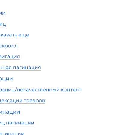
ии
иц
казать еще
скролл
вигация
нная пагинация
ации
раниц/некачественный контент
ексации товаров
гинации
иц пагинации
агинации