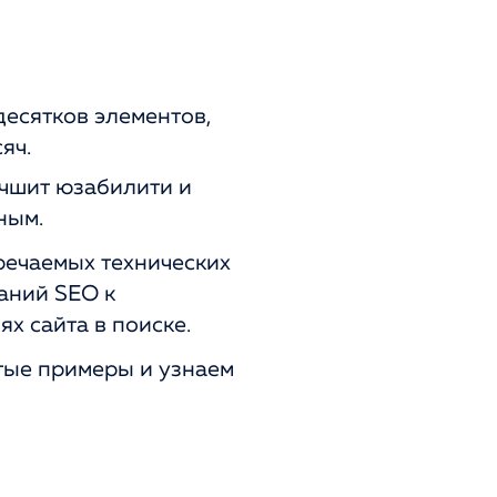
десятков элементов,
яч.
учшит юзабилити и
ным.
тречаемых технических
аний SEO к
ях сайта в поиске.
стые примеры и узнаем