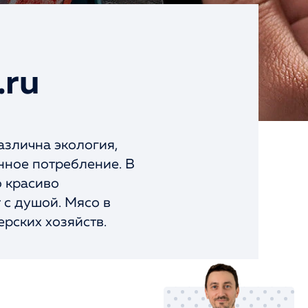
.ru
азлична экология,
нное потребление. В
о красиво
 с душой. Мясо в
рских хозяйств.