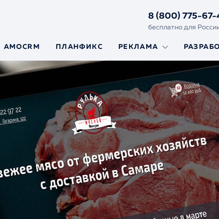
8 (800) 775-67-
бесплатно для Росси
AMOCRM
ПЛАНФИКС
РЕКЛАМА
РАЗРАБ
Яндекс.Директ
Создание
и Гугл Реклама
сайтов
Реклама на
Сайты на Y
маркетплейсах
Framework
Сайты на L
Ускорение
сайтов