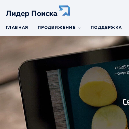
Лидер Поиска
ГЛАВНАЯ
ПРОДВИЖЕНИЕ
ПОДДЕРЖКА
SEO-продвижение
SEO-продвижение
сайтов авто
SEO-аудит
SEO-продвижение
по трафику
Продвижение по
позициям
Молодой сайт
Региональное
продвижение
Продвижение
интернет-
магазинов