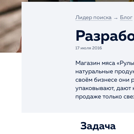
Интернет-портал
Разовое SEO
Лидер поиска
→
Блог
Экспресс-тест
сайта
Разрабо
Портфолио
17 июля 2016
Магазин мяса «Руль
натуральные продук
своём бизнесе они 
упаковывают, дают 
продаже только све
Задача