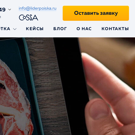
info@liderpoiska.ru
49
Оставить заявку
и
ОТКА
КЕЙСЫ
БЛОГ
О НАС
КОНТАКТЫ
ii
aravel