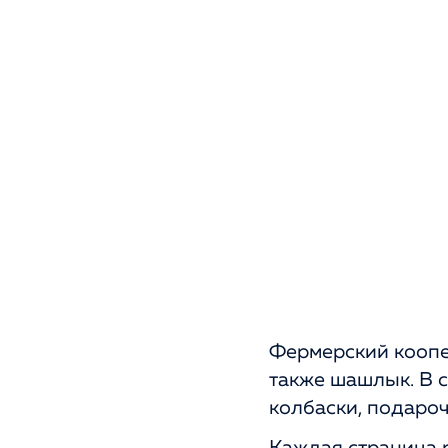
Фермерский коопер
также шашлык. В 
колбаски, подаро